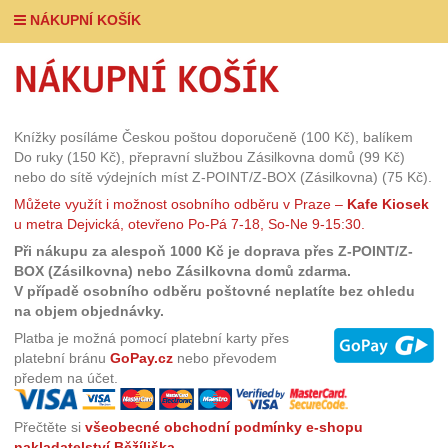
NÁKUPNÍ KOŠÍK
Knížky posíláme Českou poštou doporučeně (100 Kč), balíkem
Do ruky (150 Kč), přepravní službou Zásilkovna domů (99 Kč)
nebo do sítě výdejních míst Z-POINT/Z-BOX (Zásilkovna) (75 Kč).
Můžete využít i možnost osobního odběru v Praze –
Kafe Kiosek
u metra Dejvická, otevřeno Po-Pá 7-18, So-Ne 9-15:30.
Při nákupu za alespoň 1000 Kč je doprava přes Z-POINT/Z-
BOX (Zásilkovna) nebo Zásilkovna domů zdarma.
V případě osobního odběru poštovné neplatíte bez ohledu
na objem objednávky.
Platba je možná pomocí platební karty přes
platební bránu
GoPay.cz
nebo převodem
předem na účet.
Přečtěte si
všeobecné obchodní podmínky e-shopu
nakladatelství Běžíliška.