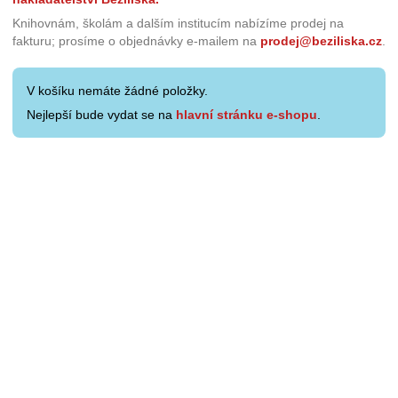
Knihovnám, školám a dalším institucím nabízíme prodej na
fakturu; prosíme o objednávky e-mailem na
prodej@beziliska.cz
.
V košíku nemáte žádné položky.
Nejlepší bude vydat se na
hlavní stránku e-shopu
.