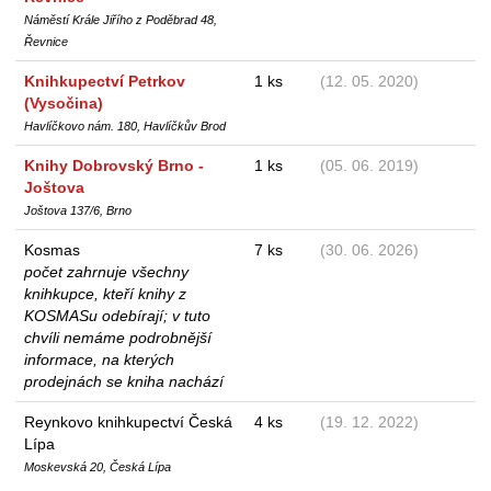
Náměstí Krále Jiřího z Poděbrad 48,
Řevnice
Knihkupectví Petrkov
1 ks
(12. 05. 2020)
(Vysočina)
Havlíčkovo nám. 180, Havlíčkův Brod
Knihy Dobrovský Brno -
1 ks
(05. 06. 2019)
Joštova
Joštova 137/6, Brno
Kosmas
7 ks
(30. 06. 2026)
počet zahrnuje všechny
knihkupce, kteří knihy z
KOSMASu odebírají; v tuto
chvíli nemáme podrobnější
informace, na kterých
prodejnách se kniha nachází
Reynkovo knihkupectví Česká
4 ks
(19. 12. 2022)
Lípa
Moskevská 20, Česká Lípa