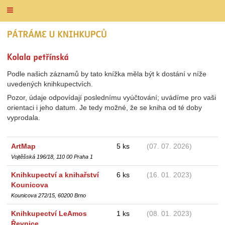
Podle našich záznamů by tato knížka měla být k dostání v níže
uvedených knihkupectvích.
Pozor, údaje odpovídají poslednímu vyúčtování; uvádíme pro vaši
orientaci i jeho datum. Je tedy možné, že se kniha od té doby
vyprodala.
ArtMap
5 ks
(07. 07. 2026)
Vojtěšská 196/18, 110 00 Praha 1
Knihkupectví a knihařství
6 ks
(16. 01. 2023)
Kounicova
Kounicova 272/15, 60200 Brno
Knihkupectví LeAmos
1 ks
(08. 01. 2023)
Řevnice