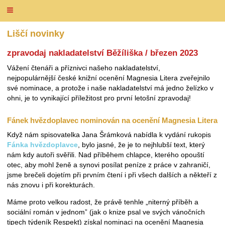
Liščí novinky
zpravodaj nakladatelství Běžíliška / březen 2023
Vážení čtenáři a příznivci našeho nakladatelství,
nejpopulárnější české knižní ocenění Magnesia Litera zveřejnilo
své nominace, a protože i naše nakladatelství má jedno želízko v
ohni, je to vynikající příležitost pro první letošní zpravodaj!
Fánek hvězdoplavec nominován na ocenění Magnesia Litera
Když nám spisovatelka Jana Šrámková nabídla k vydání rukopis
Fánka hvězdoplavce
, bylo jasné, že je to nejhlubší text, který
nám kdy autoři svěřili. Nad příběhem chlapce, kterého opouští
otec, aby mohl ženě a synovi posílat peníze z práce v zahraničí,
jsme brečeli dojetím při prvním čtení i při všech dalších a někteří z
nás znovu i při korekturách.
Máme proto velkou radost, že právě tenhle „niterný příběh a
sociální román v jednom” (jak o knize psal ve svých vánočních
tipech týdeník Respekt) získal nominaci na ocenění Magnesia