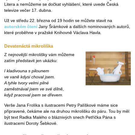
Litera a nemůžeme se dočkat vyhlášení, které uvede Česká
televize večer 17. dubna.
Už ve středu 22. března od 19 hodin se můžete stavit na
autorském čtení
Jany Šrámkové a dalších nominovaných autorů,
které proběhne v pražské Knihovně Václava Havla.
Devatenáctá mikroliška
Z nejnovější mikrolišky vám můžeme
zatím představit jen ukázku:
I kladivouna s pilounem
ve vaně kdysi choval jsem.
A tyhle tvory velmi pilné
zaměstnával jsem ve své dílně,
když pracoval jsem se dřevem.
Verše Jana Frolíka s ilustracemi Petry Palíškové máme sice
připravené, čekáme ale na druhou mikrolišku do páru. Tou by měl
být text Radka Malého o bláznivých snech Petříčka Pána s
ilustracemi Doroty Šebkové.