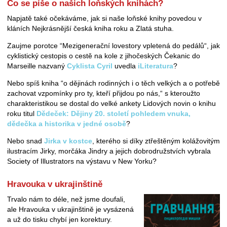
Co se píše o našich loňských knihách?
Napjatě také očekáváme, jak si naše loňské knihy povedou v
kláních Nejkrásnější česká kniha roku a Zlatá stuha.
Zaujme porotce “Mezigenerační lovestory vpletená do pedálů“, jak
cyklistický cestopis o cestě na kole z jihočeských Čekanic do
Marseille nazvaný
Cyklista Cyril
uvedla
iLiteratura
?
Nebo spíš kniha “o dějinách rodinných i o těch velkých a o potřebě
zachovat vzpomínky pro ty, kteří přijdou po nás,“ s kteroužto
charakteristikou se dostal do velké ankety Lidových novin o knihu
roku titul
Dědeček: Dějiny 20. století pohledem vnuka,
dědečka a historika v jedné osobě
?
Nebo snad
Jirka v kostce
, kterého si díky ztřeštěným kolážovitým
ilustracím Jirky, morčáka Jindry a jejich dobrodružstvích vybrala
Society of Illustrators na výstavu v New Yorku?
Hravouka v ukrajinštině
Trvalo nám to déle, než jsme doufali,
ale Hravouka v ukrajinštině je vysázená
a už do tisku chybí jen korektury.