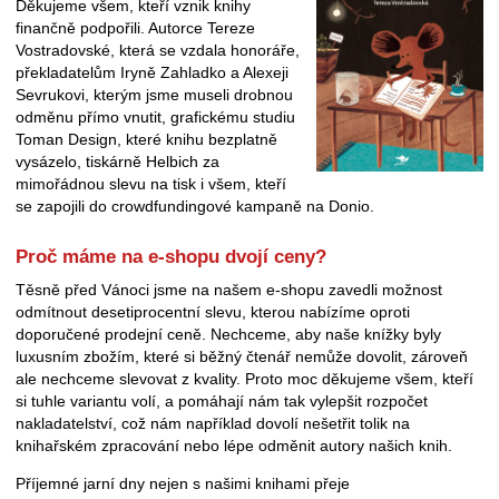
Děkujeme všem, kteří vznik knihy
finančně podpořili. Autorce Tereze
Vostradovské, která se vzdala honoráře,
překladatelům Iryně Zahladko a Alexeji
Sevrukovi, kterým jsme museli drobnou
odměnu přímo vnutit, grafickému studiu
Toman Design, které knihu bezplatně
vysázelo, tiskárně Helbich za
mimořádnou slevu na tisk i všem, kteří
se zapojili do crowdfundingové kampaně na Donio.
Proč máme na e-shopu dvojí ceny?
Těsně před Vánoci jsme na našem e-shopu zavedli možnost
odmítnout desetiprocentní slevu, kterou nabízíme oproti
doporučené prodejní ceně. Nechceme, aby naše knížky byly
luxusním zbožím, které si běžný čtenář nemůže dovolit, zároveň
ale nechceme slevovat z kvality. Proto moc děkujeme všem, kteří
si tuhle variantu volí, a pomáhají nám tak vylepšit rozpočet
nakladatelství, což nám například dovolí nešetřit tolik na
knihařském zpracování nebo lépe odměnit autory našich knih.
Příjemné jarní dny nejen s našimi knihami přeje