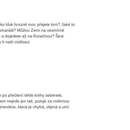
ětě a jiné pohádky
ako kluk hrozně moc přejete knír? Jaké to
u kamarádi? Můžou Zemi na vesmírné
it a dojedete až na Konečnou? Šest
 naší civilizaci.
e po přečtení téhle knihy seberete,
šem nejede jen tak, putuje za rodinnou
neviève, která je chytrá, vtipná a umí