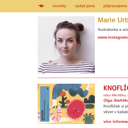
novinky
vydali jsme
připravujeme
Marie U
Ilustrátorka a an
www.instagram
edice Mikroliška
Olga Stehlí
Knoflíček si p
vězet v kabát
více informa