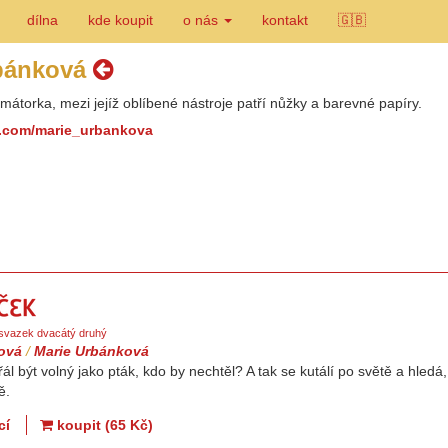
dílna
kde koupit
o nás
kontakt
🇬🇧
rbánková
imátorka, mezi jejíž oblíbené nástroje patří nůžky a barevné papíry.
.com/marie_urbankova
Knoflíček
, svazek dvacátý druhý
ková
/
Marie Urbánková
řál být volný jako pták, kdo by nechtěl? A tak se kutálí po světě a hledá
ě.
cí
koupit (65 Kč)