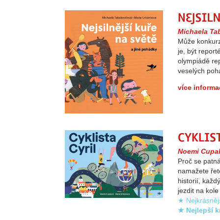
Michaela Ta
Může konkurz 
je, být repo
olympiádě rep
veselých pohá
více informa
Noemi Cupa
Proč se patná
namažete řetě
historií, kaž
jezdit na kole
★ Nejkrásněj
★ Nejlepší 