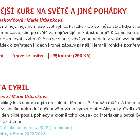
Nejsilnější kuře na sv
bakovičová
/
Marie Urbánková
na nejsilnějšího muže svět vyhrát kuřátko? Co se může stát, když si j
rtérem cestujícím po světě za nejrůznějšími katastrofami? K čemu jso
rezentovat i zvířata? A co se stane, když zapomenete z vlaku vystoup
dek o zvířatech i lidech kromě zábavy přináší i jemně ironické postřehy k
cí
úryvek z knihy
koupit (290 Kč)
Cyklista Cyril
lová
/
Marie Urbánková
ctiletý kluk sebere a jde na kole do Marseille? Protože může. A třeba s
z, sbalíte náhradní duše a větrovku a vyrazíte přes Alpy taky. Cyril ov
dý den pilně posílá pohledy a kromě toho kousek od Interlakenu potká Ge
 bez držení.
ší české knihy roku 2022 (nominace)
knihy dětem 2022/2023