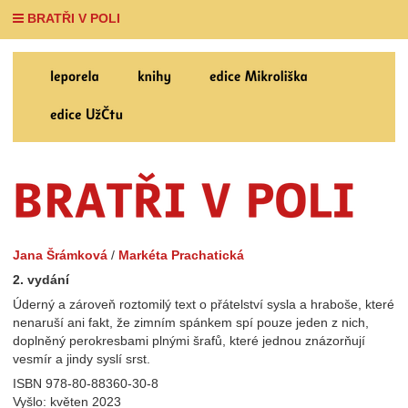
BRATŘI V POLI
Jana Šrámková
/
Markéta Prachatická
2. vydání
Úderný a zároveň roztomilý text o přátelství sysla a hraboše, které
nenaruší ani fakt, že zimním spánkem spí pouze jeden z nich,
doplněný perokresbami plnými šrafů, které jednou znázorňují
vesmír a jindy syslí srst.
ISBN 978-80-88360-30-8
Vyšlo: květen 2023