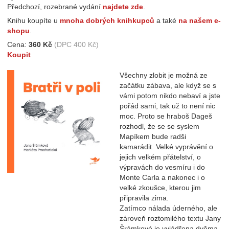
Předchozí, rozebrané vydání
najdete zde
.
Knihu koupíte u
mnoha dobrých knihkupců
a také
na našem e-
shopu
.
Cena:
360
Kč
(DPC 400 Kč)
Koupit
Všechny zlobit je možná ze
začátku zábava, ale když se s
vámi potom nikdo nebaví a jste
pořád sami, tak už to není nic
moc. Proto se hraboš Dageš
rozhodl, že se se syslem
Mapíkem bude radši
kamarádit. Velké vyprávění o
jejich velkém přátelství, o
výpravách do vesmíru i do
Monte Carla a nakonec i o
velké zkoušce, kterou jim
připravila zima.
Zatímco nálada úderného, ale
zároveň roztomilého textu Jany
Šrámkové je vyjádřena dvěma