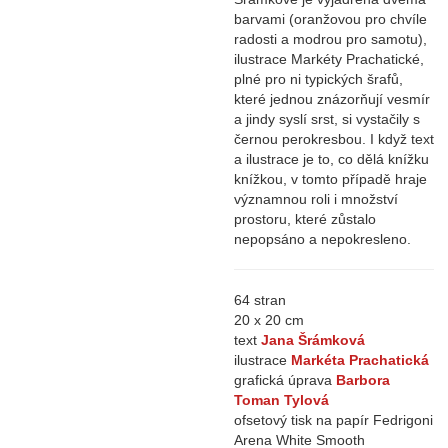
barvami (oranžovou pro chvíle
radosti a modrou pro samotu),
ilustrace Markéty Prachatické,
plné pro ni typických šrafů,
které jednou znázorňují vesmír
a jindy syslí srst, si vystačily s
černou perokresbou. I když text
a ilustrace je to, co dělá knížku
knížkou, v tomto případě hraje
významnou roli i množství
prostoru, které zůstalo
nepopsáno a nepokresleno.
64 stran
20 x 20 cm
text
Jana Šrámková
ilustrace
Markéta Prachatická
grafická úprava
Barbora
Toman Tylová
ofsetový tisk na papír Fedrigoni
Arena White Smooth