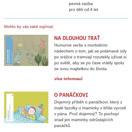
pevná vazba
pro děti od 4 let
Mohlo by vás také zajímat:
Na dlouhou trať
Humorné verše s morbidním
nádechem o tom, jak se polámané údy
po srážce s tramvají rozutekly užívat si
po světě, aby se po čase vrátily spolu
se svou majitelkou do života.
více informací
O panáčkovi
Dojemný příběh o panáčkovi, který z
malé fazolky u maminky v břiše vyrostl
v pána. Proč dojemný? To pochopí
snad jen maminky odrůstajících
panáčků.