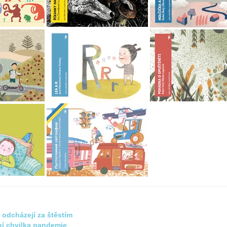
odcházejí za štěstím
ní chvilka pandemie