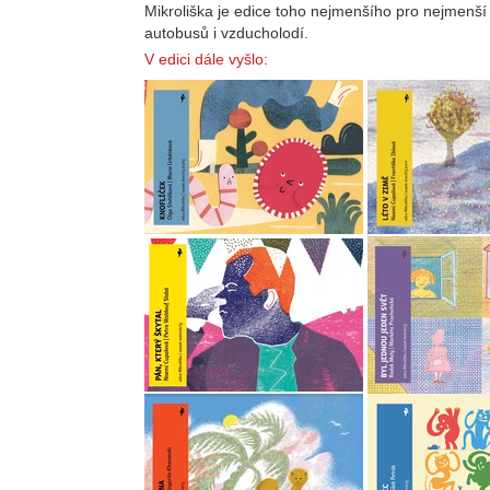
Mikroliška je edice toho nejmenšího pro nejmenší 
autobusů i vzducholodí.
V edici dále vyšlo: