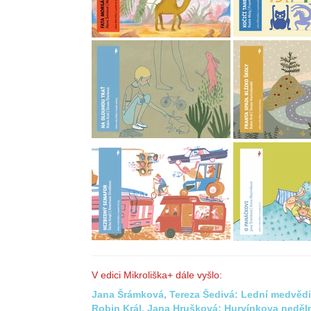
V edici Mikroliška+ dále vyšlo:
Jana Šrámková, Tereza Šedivá: Lední medvědi 
Robin Král, Jana Hrušková: Hurvínkova neděl