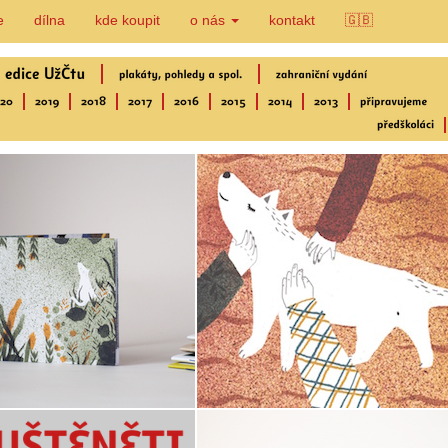
e
dílna
kde koupit
o nás
kontakt
🇬🇧