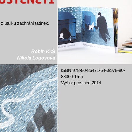
z útulku zachrání tatínek,
Robin Král
Nikola Logosová
ISBN 978-80-86471-54-9/978-80-
88360-15-5
Vyšlo: prosinec 2014