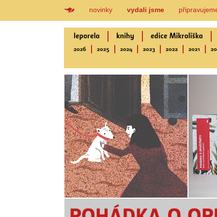
novinky
vydali jsme
připravujem