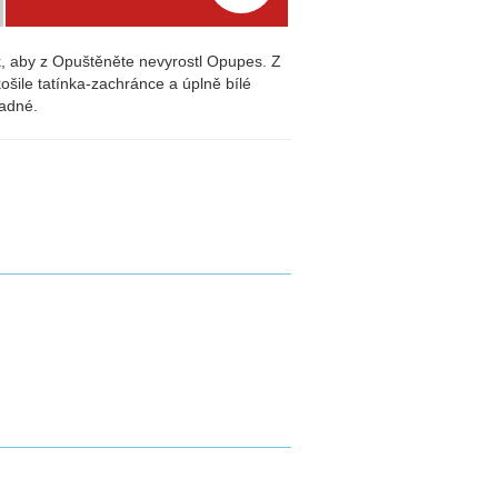
k, aby z Opuštěněte nevyrostl Opupes. Z
ošile tatínka-zachránce a úplně bílé
padné.