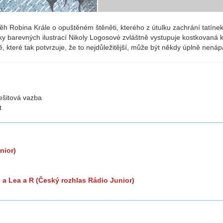
ěh Robina Krále o opuštěném štěněti, kterého z útulku zachrání tatíne
ky barevných ilustrací Nikoly Logosové zvláštně vystupuje kostkovaná k
, které tak potvrzuje, že to nejdůležitější, může být někdy úplně nená
sešitová vazba
t
nior)
)
 a Lea a R (Český rozhlas Rádio Junior)