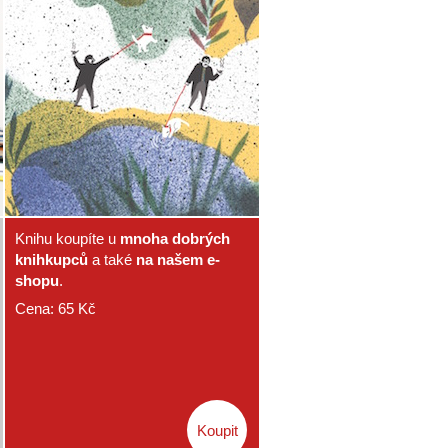
Knihu koupíte u
mnoha dobrých
knihkupců
a také
na našem e-
shopu
.
Cena:
65
Kč
Koupit