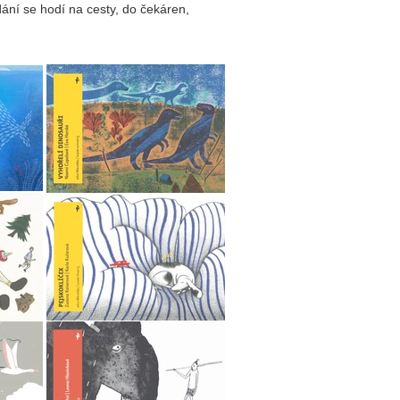
ní se hodí na cesty, do čekáren,