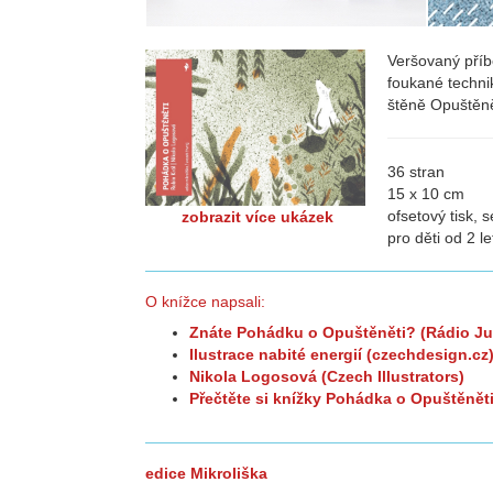
Veršovaný příb
foukané techni
štěně Opuštěně
36 stran
15 x 10 cm
ofsetový tisk, 
zobrazit více ukázek
pro děti od 2 le
O knížce napsali:
Znáte Pohádku o Opuštěněti? (Rádio Ju
Ilustrace nabité energií (czechdesign.cz
Nikola Logosová (Czech Illustrators)
Přečtěte si knížky Pohádka o Opuštěněti
edice Mikroliška